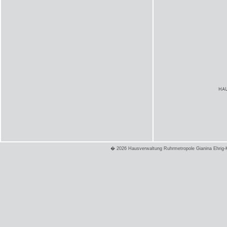
HAU
� 2026 Hausverwaltung Ruhrmetropole Gianina Ehrig-K