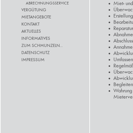
Miet- un
ABRECHNUNGSSERVICE
Überwach
VERGÜTUNG
Erstellun
MIETANGEBOTE
Bearbeitu
KONTAKT
Reparatu
AKTUELLES
Abnahme 
INFORMATIVES
Abschluss
ZUM SCHMUNZELN...
Annahme,
DATENSCHUTZ
Abwicklu
Umfassen
IMPRESSUM
Regelmäß
Überwach
Abwicklun
Begleite
Wahrung a
Mieterver