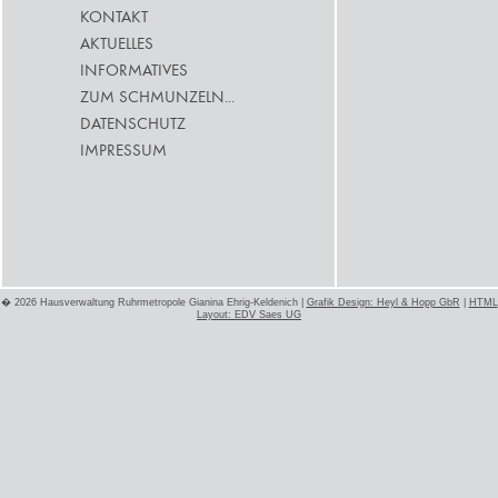
KONTAKT
AKTUELLES
INFORMATIVES
ZUM SCHMUNZELN...
DATENSCHUTZ
IMPRESSUM
� 2026 Hausverwaltung Ruhrmetropole Gianina Ehrig-Keldenich |
Grafik Design: Heyl & Hopp GbR
|
HTML
Layout: EDV Saes UG